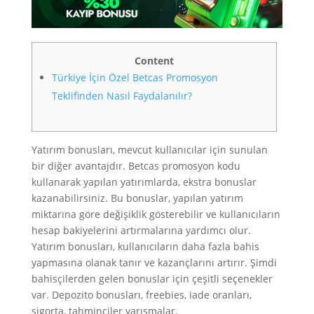
Content
Türkiye İçin Özel Betcas Promosyon
Teklifinden Nasıl Faydalanılır?
Yatırım bonusları, mevcut kullanıcılar için sunulan
bir diğer avantajdır. Betcas promosyon kodu
kullanarak yapılan yatırımlarda, ekstra bonuslar
kazanabilirsiniz. Bu bonuslar, yapılan yatırım
miktarına göre değişiklik gösterebilir ve kullanıcıların
hesap bakiyelerini artırmalarına yardımcı olur.
Yatırım bonusları, kullanıcıların daha fazla bahis
yapmasına olanak tanır ve kazançlarını artırır. Şimdi
bahisçilerden gelen bonuslar için çeşitli seçenekler
var. Depozito bonusları, freebies, iade oranları,
sigorta, tahminciler yarışmalar.