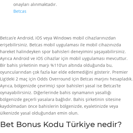
onayları alınmaktadır.
Betcas
Betcas’e Android, iOS veya Windows mobil cihazlarınızdan
erişebilirsiniz. Betcas mobil uygulaması ile mobil cihazınızda
hareket halindeyken spor bahisleri deneyimini yaşayabilirsiniz.
Ayrıca Android ve iOS cihazlar için mobil uygulaması mevcuttur.
Bir bahis şirketinin marjı %110’un altında olduğunda bu,
oyuncularından çok fazla kar elde edemediğini gösterir. Premier
Lig’deki 2 maç için Odds Overround için Betcas marjını hesapladık.
Ayrıca, bölgenizde çevrimiçi spor bahisleri yasal ise Betcas’te
oynayabilirsiniz. Diğerlerinde bahis oynamanın yasallığı
bölgenizde geçerli yasalara bağlıdır. Bahis şirketinin sitesine
kaydolmadan önce bahislerin bölgenizde, eyaletinizde veya
ülkenizde yasal olduğundan emin olun.
Bet Bonus Kodu Türkiye nedir?