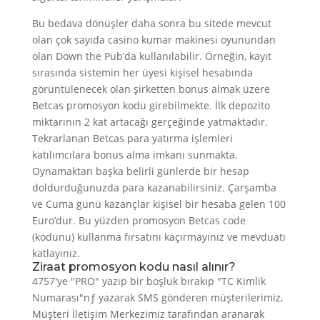
Bu bedava dönüşler daha sonra bu sitede mevcut
olan çok sayıda casino kumar makinesi oyunundan
olan Down the Pub’da kullanılabilir. Örneğin, kayıt
sırasında sistemin her üyesi kişisel hesabında
görüntülenecek olan şirketten bonus almak üzere
Betcas promosyon kodu girebilmekte. İlk depozito
miktarının 2 kat artacağı gerçeğinde yatmaktadır.
Tekrarlanan Betcas para yatırma işlemleri
katılımcılara bonus alma imkanı sunmakta.
Oynamaktan başka belirli günlerde bir hesap
doldurduğunuzda para kazanabilirsiniz. Çarşamba
ve Cuma günü kazançlar kişisel bir hesaba gelen 100
Euro’dur. Bu yüzden promosyon Betcas code
(kodunu) kullanma fırsatını kaçırmayınız ve mevduatı
katlayınız.
Ziraat promosyon kodu nasıl alınır?
4757'ye "PRO" yazıp bir boşluk bırakıp "TC Kimlik
Numarası"nƒ yazarak SMS gönderen müşterilerimiz,
Müşteri İletişim Merkezimiz tarafından aranarak