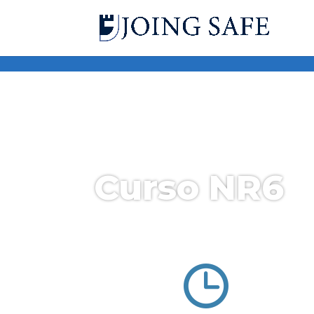
google-site-verification=k2ZPfbxMbvaOT-Q2zkfloBBd6eBBU1CX1Fj
Curso NR6