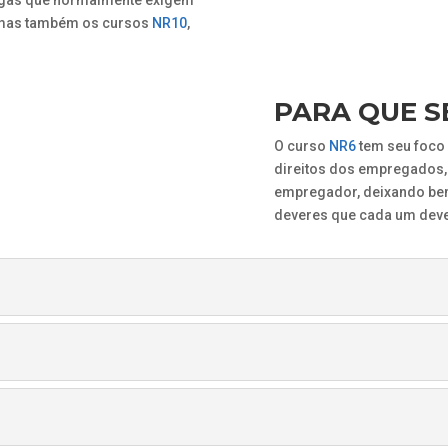
 mas também os cursos
NR10
,
PARA QUE S
O curso
NR6
tem seu foco 
direitos dos empregados, 
empregador, deixando bem
deveres que cada um deve