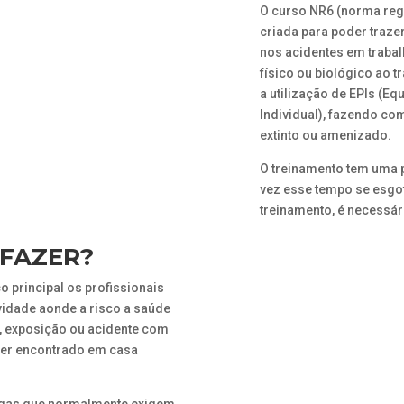
O curso NR6 (norma reg
criada para poder traze
nos acidentes em trabal
físico ou biológico ao 
a utilização de EPIs (E
Individual), fazendo co
extinto ou amenizado.
O treinamento tem uma 
vez esse tempo se esgo
treinamento, é necessár
 FAZER?
o principal os profissionais
vidade aonde a risco a saúde
o, exposição ou acidente com
ser encontrado em casa
agas que normalmente exigem