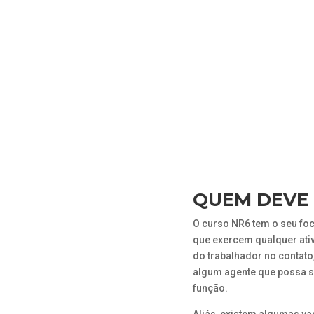
QUEM DEVE
O curso NR6 tem o seu foc
que exercem qualquer ati
do trabalhador no contat
algum agente que possa 
função.
Aliás, existem algumas v