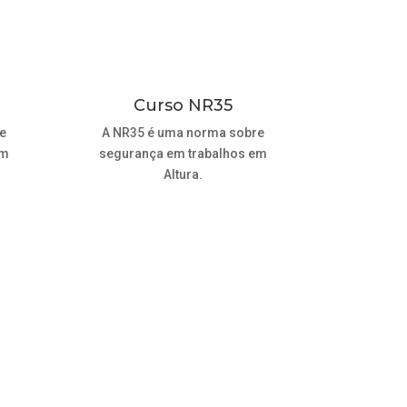
Curso NR35
e
A NR35 é uma norma sobre
em
segurança em trabalhos em
Altura.