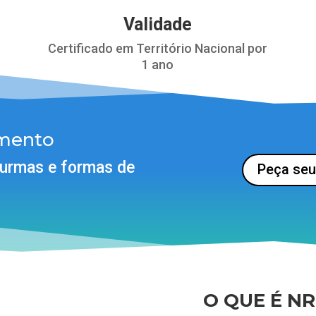
Validade
Certificado em Território Nacional por
1 ano
amento
turmas e formas de
Peça se
.
O QUE É N