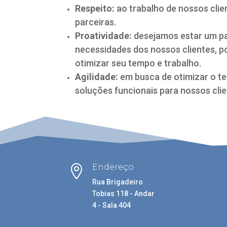
Respeito:
ao trabalho de nossos cli
parceiras.
Proatividade:
desejamos estar um pa
necessidades dos nossos clientes, 
otimizar seu tempo e trabalho.
Agilidade:
em busca de otimizar o t
soluções funcionais para nossos cli
h
t
t
p
s
Endereço

:
Rua Brigadeiro
/
Tobias 118 - Andar
/
4 - Sala 404
w
w