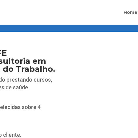
dBfz0vq8
Home
FE
sultoria em
 do Trabalho.
do prestando cursos,
es de saúde
belecidas sobre 4
cliente.