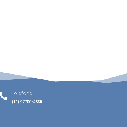
Telefone

(11) 97700-4835