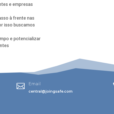
entes e empresas
sso à frente nas
por isso buscamos
empo e potencializar
entes
Email

central@joingsafe.com