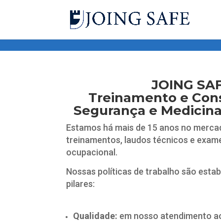
google-site-verification=k2ZPfbxMbvaOT-Q2zkfloBBd6eBBU1CX1Fj
JOING SA
Treinamento e Con
Segurança
e Medicina
Estamos há mais de 15 anos no merca
treinamentos, laudos técnicos e exam
ocupacional.
Nossas políticas de trabalho são esta
pilares:
Qualidade:
em nosso atendimento ao 