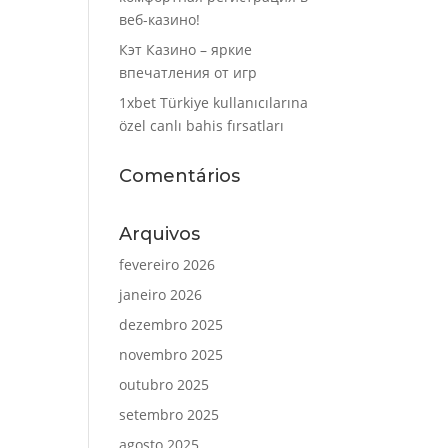
веб-казино!
Кэт Казино – яркие
впечатления от игр
1xbet Türkiye kullanıcılarına
özel canlı bahis fırsatları
Comentários
Arquivos
fevereiro 2026
janeiro 2026
dezembro 2025
novembro 2025
outubro 2025
setembro 2025
agosto 2025