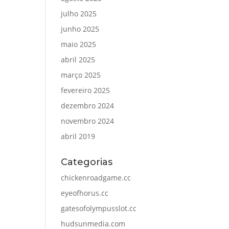
julho 2025
junho 2025
maio 2025
abril 2025
março 2025
fevereiro 2025
dezembro 2024
novembro 2024
abril 2019
Categorias
chickenroadgame.cc
eyeofhorus.cc
gatesofolympusslot.cc
hudsunmedia.com