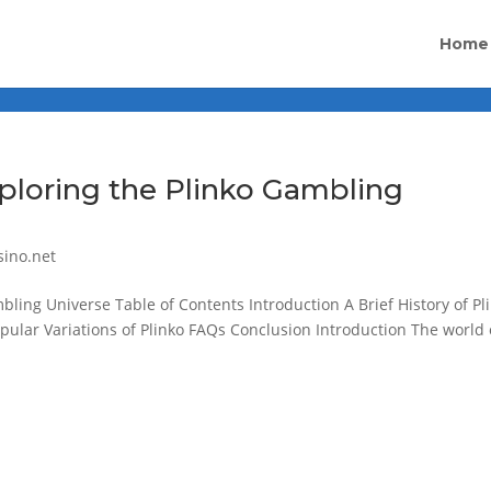
Bfz0vq8
Home
xploring the Plinko Gambling
ino.net
bling Universe Table of Contents Introduction A Brief History of Pl
ular Variations of Plinko FAQs Conclusion Introduction The world 