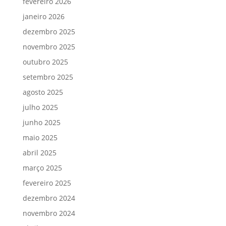
fevereiro 2026
janeiro 2026
dezembro 2025
novembro 2025
outubro 2025
setembro 2025
agosto 2025
julho 2025
junho 2025
maio 2025
abril 2025
março 2025
fevereiro 2025
dezembro 2024
novembro 2024