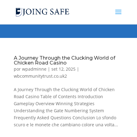
google-site-verification=k2ZPfbxMbvaOT-
Q2zkfloBBd6eBBU1CX1FjdBfz0vq8
A Journey Through the Clucking World of
Chicken Road Casino
por
wpadminne
|
set 12, 2025
|
wbcommunitytrust.co.uk2
A Journey Through the Clucking World of Chicken
Road Casino Table of Contents Introduction
Gameplay Overview Winning Strategies
Understanding the Gate Numbering System
Frequently Asked Questions Conclusion Lo sfondo
scuro e le monete che cambiano colore una volta...