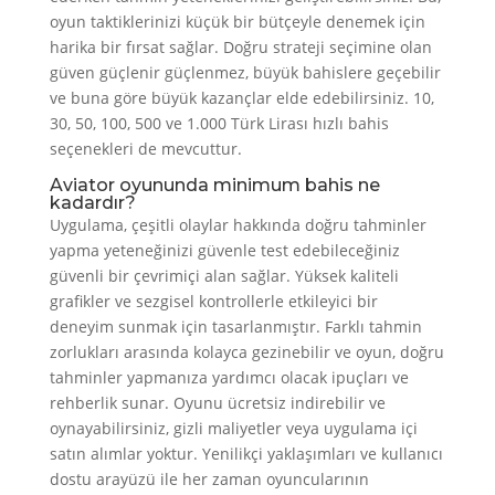
oyun taktiklerinizi küçük bir bütçeyle denemek için
harika bir fırsat sağlar. Doğru strateji seçimine olan
güven güçlenir güçlenmez, büyük bahislere geçebilir
ve buna göre büyük kazançlar elde edebilirsiniz. 10,
30, 50, 100, 500 ve 1.000 Türk Lirası hızlı bahis
seçenekleri de mevcuttur.
Aviator oyununda minimum bahis ne
kadardır?
Uygulama, çeşitli olaylar hakkında doğru tahminler
yapma yeteneğinizi güvenle test edebileceğiniz
güvenli bir çevrimiçi alan sağlar. Yüksek kaliteli
grafikler ve sezgisel kontrollerle etkileyici bir
deneyim sunmak için tasarlanmıştır. Farklı tahmin
zorlukları arasında kolayca gezinebilir ve oyun, doğru
tahminler yapmanıza yardımcı olacak ipuçları ve
rehberlik sunar. Oyunu ücretsiz indirebilir ve
oynayabilirsiniz, gizli maliyetler veya uygulama içi
satın alımlar yoktur. Yenilikçi yaklaşımları ve kullanıcı
dostu arayüzü ile her zaman oyuncularının