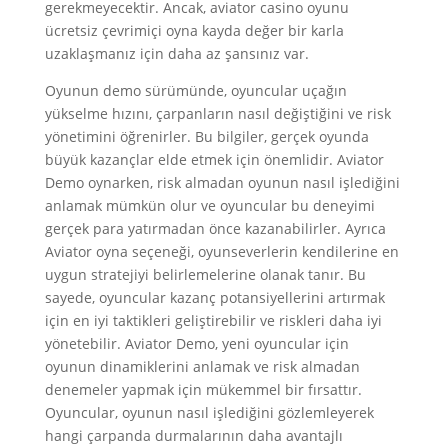
gerekmeyecektir. Ancak, aviator casino oyunu
ücretsiz çevrimiçi oyna kayda değer bir karla
uzaklaşmanız için daha az şansınız var.
Oyunun demo sürümünde, oyuncular uçağın
yükselme hızını, çarpanların nasıl değiştiğini ve risk
yönetimini öğrenirler. Bu bilgiler, gerçek oyunda
büyük kazançlar elde etmek için önemlidir. Aviator
Demo oynarken, risk almadan oyunun nasıl işlediğini
anlamak mümkün olur ve oyuncular bu deneyimi
gerçek para yatırmadan önce kazanabilirler. Ayrıca
Aviator oyna seçeneği, oyunseverlerin kendilerine en
uygun stratejiyi belirlemelerine olanak tanır. Bu
sayede, oyuncular kazanç potansiyellerini artırmak
için en iyi taktikleri geliştirebilir ve riskleri daha iyi
yönetebilir. Aviator Demo, yeni oyuncular için
oyunun dinamiklerini anlamak ve risk almadan
denemeler yapmak için mükemmel bir fırsattır.
Oyuncular, oyunun nasıl işlediğini gözlemleyerek
hangi çarpanda durmalarının daha avantajlı