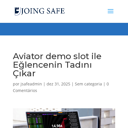
google-site-verification=k2ZPfbxMbvaOT-
Q2zkfloBBd6eBBU1CX1FjdBfz0vq8
Aviator demo slot ile
Eğlencenin Tadını
Çıkar
por
jsafeadmin
|
dez 31, 2025
|
Sem categoria
|
0
Comentários