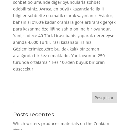
sohbet bölümünde diğer oyuncularla sohbet
edebilirsiniz. Ayrıca, en büyük kazançlarla ilgili
bilgiler sohbette otomatik olarak yayınlanır. Aviator,
bahsinizi x100’e kadar oranlara göre artırarak gerçek
para kazanma özelliğine sahip online bir oyundur.
Yani, sadece 40 Türk Lirası bahis yaparak neredeyse
anında 4.000 Türk Lirası kazanabilirsiniz.
Gözlemlerimize göre bu, dakikalık bir zaman
aralığında bir kez olmaktadır. Yani, oyunun 250
turunda ortalama 1 kez 100’den büyük bir oran
düşecektir.
Posts recentes
Which writers produces materials on the Znaki.fm