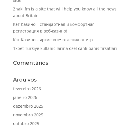
site?
Znaki.fm is a site that will help you know all the news
about Britain
Кэт Казино – стандартная и комфортная
регистрация в веб-казино!
Кэт Казино – яркие впечатления от игр
1xbet Türkiye kullanıcılarına özel canlı bahis fırsatları
Comentários
Arquivos
fevereiro 2026
janeiro 2026
dezembro 2025
novembro 2025
outubro 2025