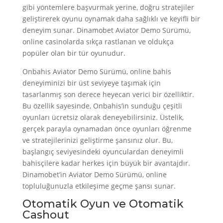
gibi yöntemlere başvurmak yerine, doğru stratejiler
geliştirerek oyunu oynamak daha sağlıklı ve keyifli bir
deneyim sunar. Dinamobet Aviator Demo Sürümü,
online casinolarda sıkça rastlanan ve oldukça
popüler olan bir tür oyunudur.
Onbahis Aviator Demo Sürümü, online bahis
deneyiminizi bir üst seviyeye taşımak için
tasarlanmış son derece heyecan verici bir özelliktir.
Bu özellik sayesinde, Onbahis’in sunduğu çeşitli
oyunları ücretsiz olarak deneyebilirsiniz. Üstelik,
gerçek parayla oynamadan önce oyunları öğrenme
ve stratejilerinizi geliştirme şansınız olur. Bu,
başlangıç seviyesindeki oyunculardan deneyimli
bahisçilere kadar herkes için büyük bir avantajdır.
Dinamobet’in Aviator Demo Sürümü, online
topluluğunuzla etkileşime geçme şansı sunar.
Otomatik Oyun ve Otomatik
Cashout